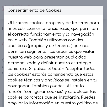
Consentimiento de Cookies
Op
Utilizamos cookies propias y de terceros para
Camisas
Camisa raya
fines estrictamente funcionales, que permiten
Inicio
Colección
y blusas
mensaje rosa
el correcto funcionamiento y la navegación
en la web. También utilizamos cookies
Camisa raya mensaje rosa
analíticas (propias y de terceros) que nos
permiten segmentar los usuarios que visitan
nuestra web para presentar publicidad
Camisa raya mensaje rosa. Raya blanca y corte
personalizada y definir nuestra estrategia
over. Botonadura central. Diseño exclusivo con
comercial. Si pulsas el botón “aceptar todas
detalles en cuellos y mangas.
las cookies” estarás consintiendo que estas
cookies técnicas y analíticas se instalen en tu
navegador. También puedes utilizar la
función “configurar cookies” y establecer las
cookies concretas que se instalarán. Puedes
ampliar la información en nuestra
política de