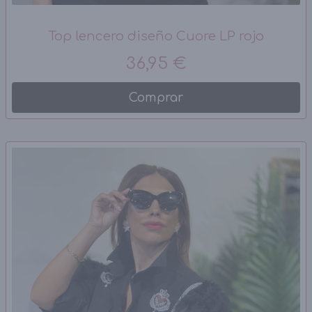
Top lencero diseño Cuore LP rojo
36,95 €
Comprar