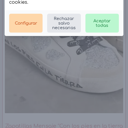
cookies
.
Rechazar
Aceptar
Configurar
salvo
todas
necesarias
Zapatillas Mensaje “Con los pies en la tierra