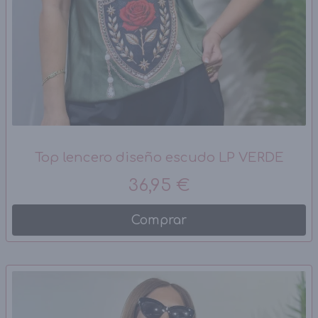
Top lencero diseño escudo LP VERDE
36,95 €
Comprar