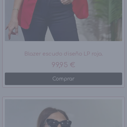
Blazer escudo diseño LP roja.
99,95 €
Comprar