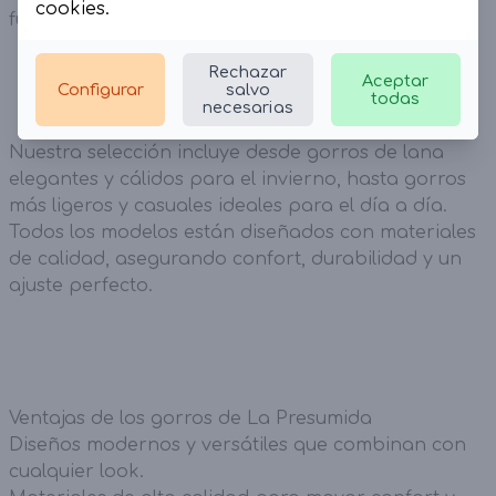
cookies
.
funcionalidad.
Rechazar
Aceptar
Configurar
salvo
todas
necesarias
Nuestra selección incluye desde gorros de lana
elegantes y cálidos para el invierno, hasta gorros
más ligeros y casuales ideales para el día a día.
Todos los modelos están diseñados con materiales
de calidad, asegurando confort, durabilidad y un
ajuste perfecto.
Ventajas de los gorros de La Presumida
Diseños modernos y versátiles que combinan con
cualquier look.