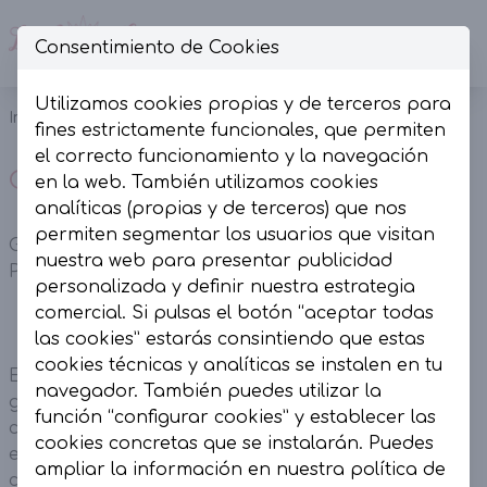
Consentimiento de Cookies
Op
Utilizamos cookies propias y de terceros para
Inicio
Complementos
Gorros
fines estrictamente funcionales, que permiten
el correcto funcionamiento y la navegación
Gorros
en la web. También utilizamos cookies
analíticas (propias y de terceros) que nos
permiten segmentar los usuarios que visitan
Gorros de mujer – Moda y comodidad en La
nuestra web para presentar publicidad
Presumida
personalizada y definir nuestra estrategia
comercial. Si pulsas el botón “aceptar todas
las cookies” estarás consintiendo que estas
cookies técnicas y analíticas se instalen en tu
En La Presumida encontrarás una colección de
navegador. También puedes utilizar la
gorros de mujer pensados para aportar estilo,
función “configurar cookies” y establecer las
calidez y personalidad a tus outfits. Los gorros son
cookies concretas que se instalarán. Puedes
el accesorio perfecto para completar tu look en
ampliar la información en nuestra
política de
cualquier estación, combinando tendencia y