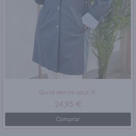
Gorra denim azul “A”
24,95 €
Comprar