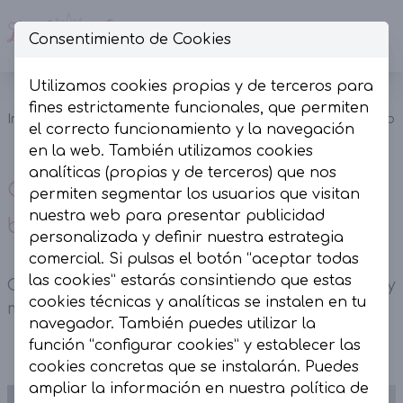
Consentimiento de Cookies
Op
Utilizamos cookies propias y de terceros para
Camiseta
fines estrictamente funcionales, que permiten
Camisetas
Inicio
Colección
básica cuello
el correcto funcionamiento y la navegación
y Tops
joya blanca.
en la web. También utilizamos cookies
analíticas (propias y de terceros) que nos
Camiseta básica cuello joya
permiten segmentar los usuarios que visitan
nuestra web para presentar publicidad
blanca.
personalizada y definir nuestra estrategia
comercial. Si pulsas el botón “aceptar todas
las cookies” estarás consintiendo que estas
Camiseta básica cuello joya blanca. Corte recto y
cookies técnicas y analíticas se instalen en tu
manga corta.
navegador. También puedes utilizar la
función “configurar cookies” y establecer las
cookies concretas que se instalarán. Puedes
ampliar la información en nuestra
política de