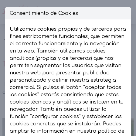
Consentimiento de Cookies
Op
Utilizamos cookies propias y de terceros para
Top punto
fines estrictamente funcionales, que permiten
Camisetas
Inicio
Colección
tirantes
el correcto funcionamiento y la navegación
y Tops
crudo
en la web. También utilizamos cookies
analíticas (propias y de terceros) que nos
Top punto tirantes crudo
permiten segmentar los usuarios que visitan
nuestra web para presentar publicidad
personalizada y definir nuestra estrategia
Top punto tirantes crudo. Escote en pico y
comercial. Si pulsas el botón “aceptar todas
corte recto.
las cookies” estarás consintiendo que estas
cookies técnicas y analíticas se instalen en tu
navegador. También puedes utilizar la
función “configurar cookies” y establecer las
cookies concretas que se instalarán. Puedes
ampliar la información en nuestra
política de