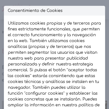
Consentimiento de Cookies
Op
Utilizamos cookies propias y de terceros para
Buzo
fines estrictamente funcionales, que permiten
Pantalones
Inicio
Colección
Denim
el correcto funcionamiento y la navegación
y Shorts
blanco
en la web. También utilizamos cookies
analíticas (propias y de terceros) que nos
Buzo Denim blanco
permiten segmentar los usuarios que visitan
nuestra web para presentar publicidad
personalizada y definir nuestra estrategia
Buzo Denim blanco. Botonadura central de
comercial. Si pulsas el botón “aceptar todas
corchetes y bolsillos laterales. Cintura
las cookies” estarás consintiendo que estas
engomada corte recto.
cookies técnicas y analíticas se instalen en tu
navegador. También puedes utilizar la
función “configurar cookies” y establecer las
cookies concretas que se instalarán. Puedes
ampliar la información en nuestra
política de