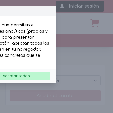
Iniciar sesión
, que permiten el
s analíticas (propias y
b para presentar
botón “aceptar todas las
len en tu navegador.
ies concretas que se
Tallas
Aceptar todas
Añadir al carrito