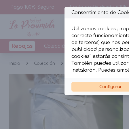
Pago 100% Seguro
¡Envío gratis desde 59,95 
Consentimiento de Cook
Utilizamos cookies prop
correcto funcionamiento
de terceros) que nos pe
Rebajas
Colección
Diseños By La Pr
publicidad personalizada
cookies” estarás consint
También puedes utilizar 
Inicio
Colección
Pantalones y Shorts
S
instalarán. Puedes ampl
Configurar