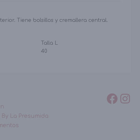
erior. Tiene bolsillos y cremallera central.
Talla L
40
ón
 By La Presumida
mentos