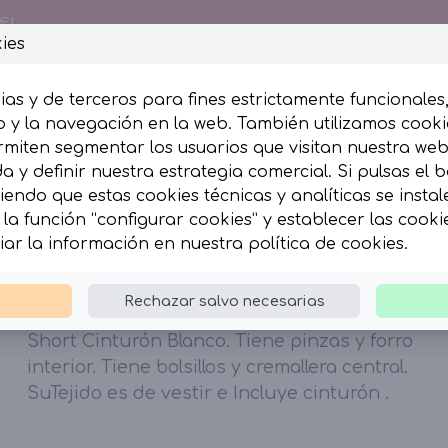
€!
ies
ias y de terceros para fines estrictamente funcionales
 y la navegación en la web. También utilizamos cookie
rmiten segmentar los usuarios que visitan nuestra we
esumida
Complementos
 y definir nuestra estrategia comercial. Si pulsas el 
iendo que estas cookies técnicas y analíticas se insta
la función “configurar cookies” y establecer las cook
hort Cinturón Blanco
iar la información en nuestra
política de cookies
.
Short Cinturón Blanco
Rechazar salvo necesarias
Short Cinturón Blanco. Tiene pinzas y forro
interior. Tiene bolsillos y cremallera central.
SuTejido es de vestir e Incluye cinturón .