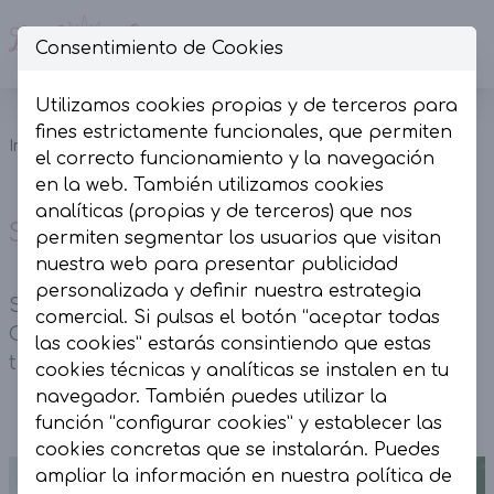
Consentimiento de Cookies
Op
Utilizamos cookies propias y de terceros para
Short
fines estrictamente funcionales, que permiten
Pantalones
Inicio
Colección
Pinzas
el correcto funcionamiento y la navegación
y Shorts
Beige
en la web. También utilizamos cookies
analíticas (propias y de terceros) que nos
Short Pinzas Beige
permiten segmentar los usuarios que visitan
nuestra web para presentar publicidad
personalizada y definir nuestra estrategia
Short Pinzas Beige. Tiro alto y tejido de vestir.
comercial. Si pulsas el botón “aceptar todas
Contiene bolsillos, forro interior y cremallera
las cookies” estarás consintiendo que estas
trasera.
cookies técnicas y analíticas se instalen en tu
navegador. También puedes utilizar la
función “configurar cookies” y establecer las
cookies concretas que se instalarán. Puedes
ampliar la información en nuestra
política de