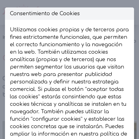
Consentimiento de Cookies
Op
Utilizamos cookies propias y de terceros para
Chaleco
fines estrictamente funcionales, que permiten
Inicio
Colección
Chalecos
Glossy Blanco
el correcto funcionamiento y la navegación
en la web. También utilizamos cookies
Chaleco Glossy Blanco
analíticas (propias y de terceros) que nos
permiten segmentar los usuarios que visitan
nuestra web para presentar publicidad
Chaleco Glossy Blanco. Estilo bombero, con
personalizada y definir nuestra estrategia
corte oversize y bajo engomado. Contiene
comercial. Si pulsas el botón “aceptar todas
bolsillos y cremallera central.
las cookies” estarás consintiendo que estas
cookies técnicas y analíticas se instalen en tu
navegador. También puedes utilizar la
función “configurar cookies” y establecer las
cookies concretas que se instalarán. Puedes
ampliar la información en nuestra
política de