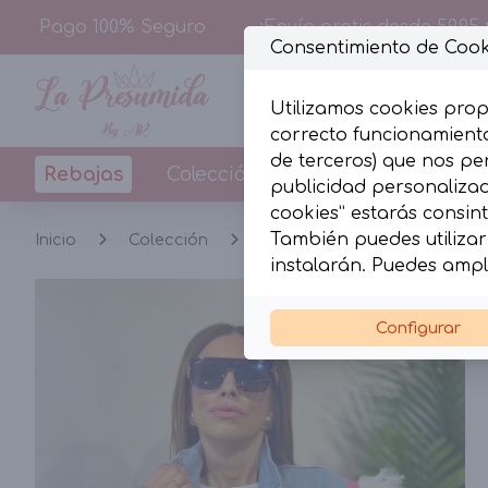
Pago 100% Seguro
¡Envío gratis desde 59,95 
Consentimiento de Cook
Utilizamos cookies prop
correcto funcionamiento
de terceros) que nos pe
Rebajas
Colección
Diseños By La Pr
publicidad personalizada
cookies” estarás consint
También puedes utilizar 
Inicio
Colección
Chalecos
Chaleco Glo
instalarán. Puedes ampl
Configurar