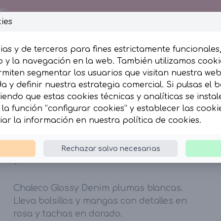
€!
ies
ias y de terceros para fines estrictamente funcionales
 y la navegación en la web. También utilizamos cookie
rmiten segmentar los usuarios que visitan nuestra we
esumida
Complementos
 y definir nuestra estrategia comercial. Si pulsas el 
iendo que estas cookies técnicas y analíticas se insta
la función “configurar cookies” y establecer las cook
ssy Denim plumas
iar la información en nuestra
política de cookies
.
Chaleco Glossy Denim
Rechazar salvo necesarias
plumas
Chaleco Glossy Denim plumas blancas.
Lleva bolsillos y mangas con detalles en
rosa y tachas en dorado.