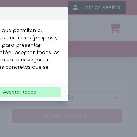
Iniciar sesión
, que permiten el
s analíticas (propias y
b para presentar
botón “aceptar todas las
len en tu navegador.
ies concretas que se
Tallas
Aceptar todas
Añadir al carrito