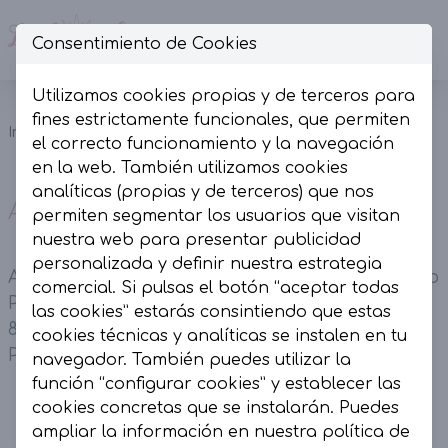
Consentimiento de Cookies
Op
Utilizamos cookies propias y de terceros para
Alpargatas
fines estrictamente funcionales, que permiten
Inicio
Colección
Calzado
bordadas
el correcto funcionamiento y la navegación
Beige.
en la web. También utilizamos cookies
analíticas (propias y de terceros) que nos
Alpargatas bordadas Beige.
permiten segmentar los usuarios que visitan
nuestra web para presentar publicidad
personalizada y definir nuestra estrategia
Alpargatas bordadas Beige en material sintético
comercial. Si pulsas el botón “aceptar todas
Parte trasera tejida y pulsera al tobillo Cuña de
las cookies” estarás consintiendo que estas
8 cm de altura Forro interior en sintético
cookies técnicas y analíticas se instalen en tu
Plantilla en piel
navegador. También puedes utilizar la
función “configurar cookies” y establecer las
cookies concretas que se instalarán. Puedes
ampliar la información en nuestra
política de