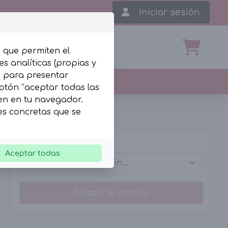
Iniciar sesión
, que permiten el
s analíticas (propias y
b para presentar
botón “aceptar todas las
len en tu navegador.
ies concretas que se
Tallas
Aceptar todas
Añadir al carrito