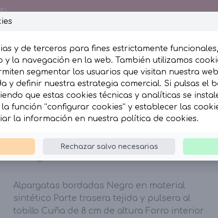
€!
ies
ias y de terceros para fines estrictamente funcionales
 y la navegación en la web. También utilizamos cookie
rmiten segmentar los usuarios que visitan nuestra we
esumida
Complementos
 y definir nuestra estrategia comercial. Si pulsas el 
iendo que estas cookies técnicas y analíticas se insta
la función “configurar cookies” y establecer las cook
ordadas Negro.
iar la información en nuestra
política de cookies
.
Alpargatas bordadas
Rechazar salvo necesarias
Negro.
Alpargatas bordadas Negro en material
sintético Parte trasera tejida y pulsera al
tobillo Cuña de 8 cm de altura Forro interior