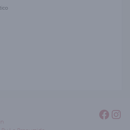
tico
ón