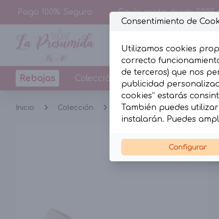
Pago 100% Seguro
¡Envío gratis desde 59,95 
Consentimiento de Cook
Utilizamos cookies prop
correcto funcionamiento
de terceros) que nos pe
Rebajas
Colección
Diseños By La Pr
publicidad personalizada
cookies” estarás consint
También puedes utilizar 
Inicio
Colección
Calzado
Alpargatas b
instalarán. Puedes ampl
Configurar