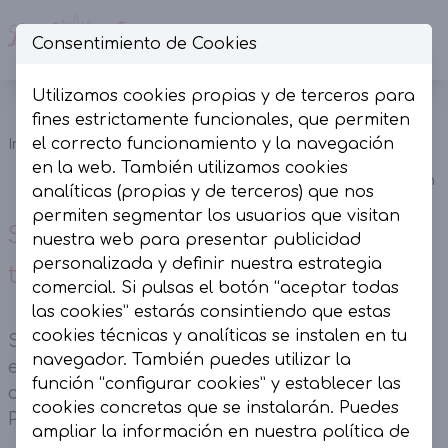
Consentimiento de Cookies
Op
Utilizamos cookies propias y de terceros para
Sandalia
fines estrictamente funcionales, que permiten
romana con
el correcto funcionamiento y la navegación
Inicio
Colección
Calzado
pedrería y
en la web. También utilizamos cookies
tachas Marrón
analíticas (propias y de terceros) que nos
permiten segmentar los usuarios que visitan
Sandalia romana con pedrería y
nuestra web para presentar publicidad
personalizada y definir nuestra estrategia
tachas Marrón
comercial. Si pulsas el botón “aceptar todas
las cookies” estarás consintiendo que estas
cookies técnicas y analíticas se instalen en tu
Sandalia romana con pedrería y tachas Marrón
navegador. También puedes utilizar la
en piel sintética y detalles dorados. Piso plano
función “configurar cookies” y establecer las
de 1,5 cm de altura Forro interior en sintético
cookies concretas que se instalarán. Puedes
Plantilla en piel
ampliar la información en nuestra
política de