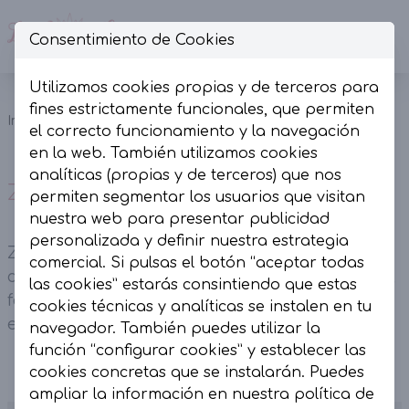
Consentimiento de Cookies
Op
Utilizamos cookies propias y de terceros para
Zapatillas
fines estrictamente funcionales, que permiten
Inicio
Colección
Calzado
Doradas
el correcto funcionamiento y la navegación
Metalizadas.
en la web. También utilizamos cookies
analíticas (propias y de terceros) que nos
Zapatillas Doradas Metalizadas.
permiten segmentar los usuarios que visitan
nuestra web para presentar publicidad
personalizada y definir nuestra estrategia
Zapatillas retro en material sintético color
comercial. Si pulsas el botón “aceptar todas
dorado con detalles blancos. Piso plano de 1 cm,
las cookies” estarás consintiendo que estas
forro interior en sintético y plantilla acolchada
cookies técnicas y analíticas se instalen en tu
en textil.
navegador. También puedes utilizar la
función “configurar cookies” y establecer las
cookies concretas que se instalarán. Puedes
ampliar la información en nuestra
política de