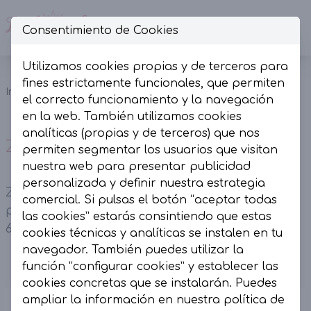
Consentimiento de Cookies
Op
Utilizamos cookies propias y de terceros para
Zapato Rejilla
fines estrictamente funcionales, que permiten
Inicio
Colección
Calzado
Plateado
el correcto funcionamiento y la navegación
Tacón.
en la web. También utilizamos cookies
analíticas (propias y de terceros) que nos
Zapato Rejilla Plateado Tacón.
permiten segmentar los usuarios que visitan
nuestra web para presentar publicidad
personalizada y definir nuestra estrategia
Zapato Rejilla Plateado Tacón. Acabado en
comercial. Si pulsas el botón “aceptar todas
punta. Tira trasera ajustable. Altura de la suela
las cookies” estarás consintiendo que estas
6,5 cm.
cookies técnicas y analíticas se instalen en tu
navegador. También puedes utilizar la
función “configurar cookies” y establecer las
cookies concretas que se instalarán. Puedes
ampliar la información en nuestra
política de