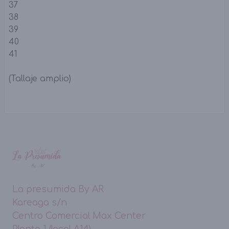
37
38
39
40
41
(Tallaje amplio)
La presumida By AR
Kareaga s/n
Centro Comercial Max Center
Planta 1 (local A14)