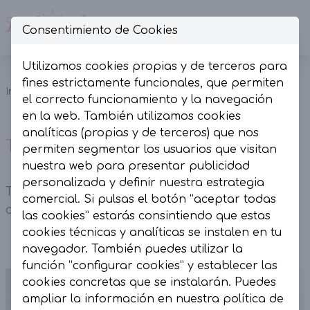
Consentimiento de Cookies
Op
Utilizamos cookies propias y de terceros para
Top punto
fines estrictamente funcionales, que permiten
Inicio
Colección
Novedades
tirantes
el correcto funcionamiento y la navegación
marrón
en la web. También utilizamos cookies
analíticas (propias y de terceros) que nos
Top punto tirantes marrón
permiten segmentar los usuarios que visitan
nuestra web para presentar publicidad
personalizada y definir nuestra estrategia
Top punto tirantes marrón. Escote en pico y
comercial. Si pulsas el botón “aceptar todas
corte recto.
las cookies” estarás consintiendo que estas
cookies técnicas y analíticas se instalen en tu
navegador. También puedes utilizar la
función “configurar cookies” y establecer las
cookies concretas que se instalarán. Puedes
ampliar la información en nuestra
política de