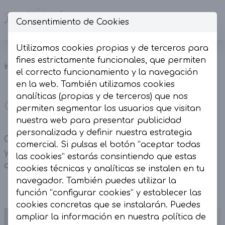
Consentimiento de Cookies
Op
Utilizamos cookies propias y de terceros para
Cazadora
fines estrictamente funcionales, que permiten
Abrigos y
Inicio
Colección
Denim
el correcto funcionamiento y la navegación
Cazadoras
Strass
en la web. También utilizamos cookies
analíticas (propias y de terceros) que nos
Cazadora Denim Strass
permiten segmentar los usuarios que visitan
nuestra web para presentar publicidad
personalizada y definir nuestra estrategia
Cazadora Denim Strass. Lleva bolsillos frontales
comercial. Si pulsas el botón “aceptar todas
y laterales. Combina detalles rotos y efecto
las cookies” estarás consintiendo que estas
desgastado.
cookies técnicas y analíticas se instalen en tu
navegador. También puedes utilizar la
función “configurar cookies” y establecer las
cookies concretas que se instalarán. Puedes
ampliar la información en nuestra
política de