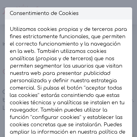
Consentimiento de Cookies
Op
Utilizamos cookies propias y de terceros para
Cazadora
fines estrictamente funcionales, que permiten
Abrigos y
Tachas
el correcto funcionamiento y la navegación
Inicio
Colección
Cazadoras
Polipiel
en la web. También utilizamos cookies
negra
analíticas (propias y de terceros) que nos
permiten segmentar los usuarios que visitan
Cazadora Tachas Polipiel negra
nuestra web para presentar publicidad
personalizada y definir nuestra estrategia
comercial. Si pulsas el botón “aceptar todas
Cazadora Tachas Polipiel negra. Contiene
las cookies” estarás consintiendo que estas
botonadura central y cuello suave desmontable.
cookies técnicas y analíticas se instalen en tu
Lleva bolsillos.
navegador. También puedes utilizar la
función “configurar cookies” y establecer las
cookies concretas que se instalarán. Puedes
ampliar la información en nuestra
política de