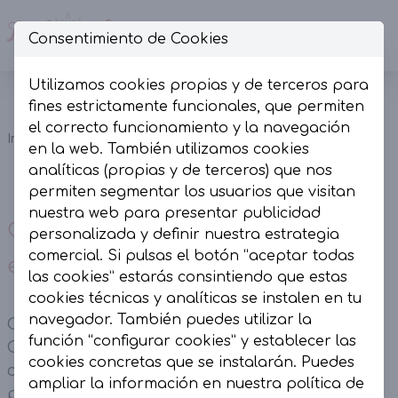
Consentimiento de Cookies
Op
Utilizamos cookies propias y de terceros para
Conjunto
fines estrictamente funcionales, que permiten
chaqueta y
el correcto funcionamiento y la navegación
Inicio
Colección
Conjuntos
pantalón
en la web. También utilizamos cookies
encaje
analíticas (propias y de terceros) que nos
blanco
permiten segmentar los usuarios que visitan
nuestra web para presentar publicidad
Conjunto chaqueta y pantalón
personalizada y definir nuestra estrategia
comercial. Si pulsas el botón “aceptar todas
encaje blanco
las cookies” estarás consintiendo que estas
cookies técnicas y analíticas se instalen en tu
navegador. También puedes utilizar la
Conjunto chaqueta y pantalón encaje blanco.
función “configurar cookies” y establecer las
Chaqueta corte recto y over con botonadura
cookies concretas que se instalarán. Puedes
central. Pantalones engomado en cintura de
ampliar la información en nuestra
política de
pata ancha y bolsillos laterales.