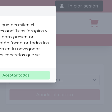
Iniciar sesión
, que permiten el
s analíticas (propias y
b para presentar
botón “aceptar todas las
len en tu navegador.
ies concretas que se
Tallas
Aceptar todas
Añadir al carrito