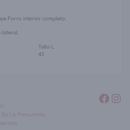
uye Forro interior completo.
 lateral.
Talla L
42
ón
 By La Presumida
mentos