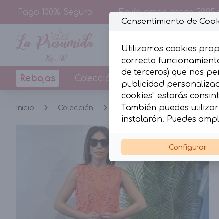
Pago 100% Seguro
¡Envío gratis desde 59,95 
Consentimiento de Cook
Utilizamos cookies prop
correcto funcionamiento
de terceros) que nos pe
Rebajas
Colección
Diseños By La Pr
publicidad personalizada
cookies” estarás consint
También puedes utilizar 
Inicio
Colección
Conjuntos
Conjunto to
instalarán. Puedes ampl
Configurar