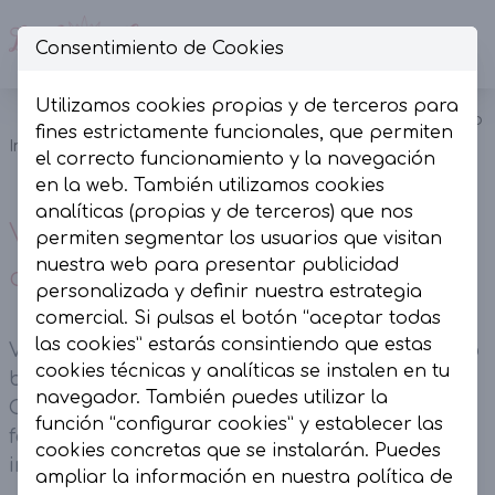
Consentimiento de Cookies
Op
Utilizamos cookies propias y de terceros para
Vestido imperio
fines estrictamente funcionales, que permiten
Inicio
Colección
Vestidos
corto negro y
el correcto funcionamiento y la navegación
camel.
en la web. También utilizamos cookies
analíticas (propias y de terceros) que nos
Vestido imperio corto negro y
permiten segmentar los usuarios que visitan
nuestra web para presentar publicidad
camel.
personalizada y definir nuestra estrategia
comercial. Si pulsas el botón “aceptar todas
las cookies” estarás consintiendo que estas
Vestido imperio corto negro y camel. Engomado
cookies técnicas y analíticas se instalen en tu
bajo el pecho y con cordón en el pecho.
navegador. También puedes utilizar la
Combina tejido en camel con abalorios en
función “configurar cookies” y establecer las
forado. Mangas desflecada y contiene forro
cookies concretas que se instalarán. Puedes
interior.
ampliar la información en nuestra
política de