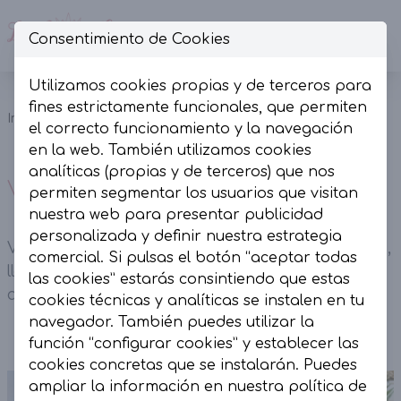
Consentimiento de Cookies
Op
Utilizamos cookies propias y de terceros para
Vestido largo
fines estrictamente funcionales, que permiten
Inicio
Colección
Vestidos
rayas azul y
el correcto funcionamiento y la navegación
blanco.
en la web. También utilizamos cookies
analíticas (propias y de terceros) que nos
Vestido largo rayas azul y blanco.
permiten segmentar los usuarios que visitan
nuestra web para presentar publicidad
personalizada y definir nuestra estrategia
Vestido largo rayas azul y blanco. Algodón 100% ,
comercial. Si pulsas el botón “aceptar todas
lleva forro interior y goma en el cuello para
las cookies” estarás consintiendo que estas
ajustar.
cookies técnicas y analíticas se instalen en tu
navegador. También puedes utilizar la
función “configurar cookies” y establecer las
cookies concretas que se instalarán. Puedes
ampliar la información en nuestra
política de