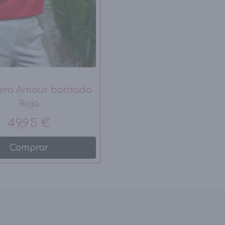
era Amour bordada
Roja
49,95 €
Comprar