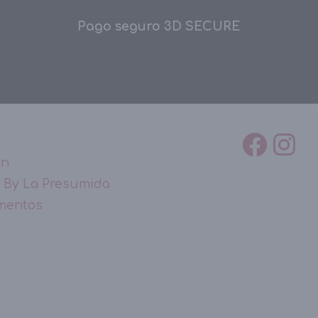
Pago seguro 3D SECURE
ón
 By La Presumida
mentos