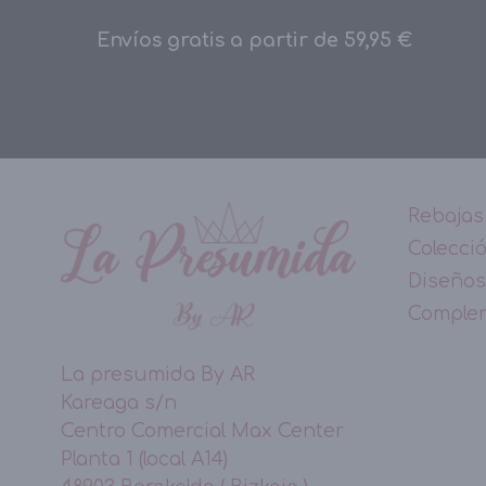
Envíos gratis a partir de 59,95 €
Rebajas
Colecci
Diseños
Comple
La presumida By AR
Kareaga s/n
Centro Comercial Max Center
Planta 1 (local A14)