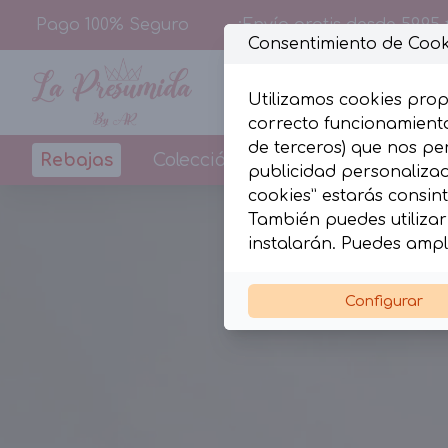
Pago 100% Seguro
¡Envío gratis desde 59,95 
Consentimiento de Cook
Utilizamos cookies prop
correcto funcionamiento
de terceros) que nos pe
Rebajas
Colección
Diseños By La Pr
publicidad personalizada
cookies” estarás consint
También puedes utilizar 
instalarán. Puedes ampl
Configurar