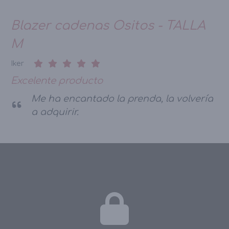
Blazer cadenas Ositos - TALLA
M
Iker
Excelente producto
Me ha encantado la prenda, la volvería
a adquirir.